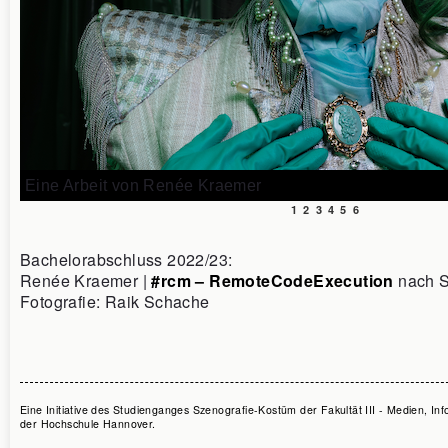
Eine Arbeit von Renée Kraemer
1
2
3
4
5
6
Bachelorabschluss 2022/23:
Renée Kraemer |
#rcm – RemoteCodeExecution
nach S
Fotografie: Raik Schache
Eine Initiative des Studienganges Szenografie-Kostüm der Fakultät III - Medien, In
der Hochschule Hannover.